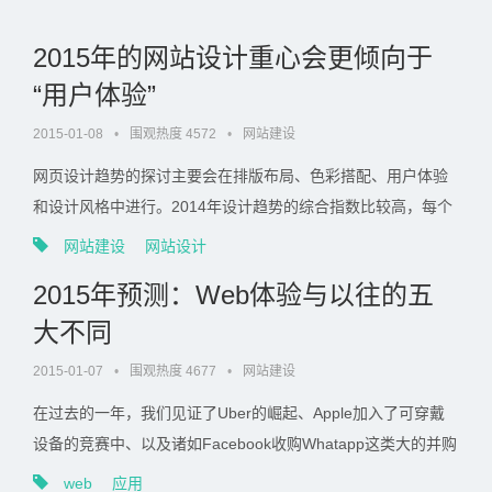
页设计中整体页...
2015年的网站设计重心会更倾向于
“用户体验”
2015-01-08
•
围观热度 4572
•
网站建设
网页设计趋势的探讨主要会在排版布局、色彩搭配、用户体验
和设计风格中进行。2014年设计趋势的综合指数比较高，每个
部分都会有所涉及；而随着用户对网站使用体验的要求越来越
网站建设
网站设计
“严苛”，我们有理由相信，2015年的重心会更倾向于“用户体
2015年预测：Web体验与以往的五
验”。我们先...
大不同
2015-01-07
•
围观热度 4677
•
网站建设
在过去的一年，我们见证了Uber的崛起、Apple加入了可穿戴
设备的竞赛中、以及诸如Facebook收购Whatapp这类大的并购
事件。那么在2015年我们将看到哪些巨大的改变？这里列出了
web
应用