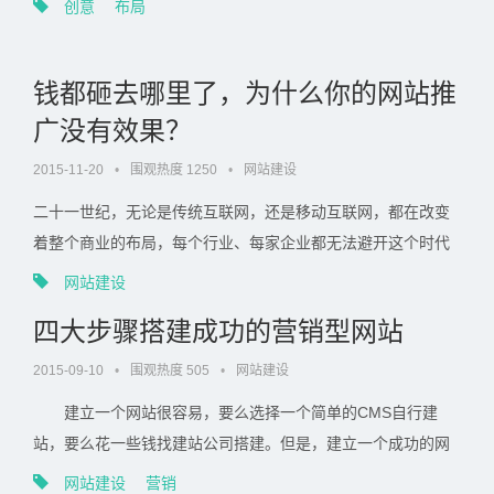
创意
布局
计又有何优势? 网站创意布局一般崇尚不规则设计，例举一
类叫卡式设计...
钱都砸去哪里了，为什么你的网站推
广没有效果？
2015-11-20
•
围观热度 1250
•
网站建设
二十一世纪，无论是传统互联网，还是移动互联网，都在改变
着整个商业的布局，每个行业、每家企业都无法避开这个时代
所带来的变革，网站推广几乎成为每个企业必须纳入战略规划
网站建设
的议题。不过遗憾的是，很多企业认为网站推广，就是随便做
四大步骤搭建成功的营销型网站
个网站，然后多...
2015-09-10
•
围观热度 505
•
网站建设
建立一个网站很容易，要么选择一个简单的CMS自行建
站，要么花一些钱找建站公司搭建。但是，建立一个成功的网
络营销型网站并非易事，需要结合很多方面去开展。 首
网站建设
营销