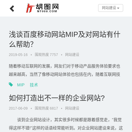
网站建设
浅谈百度移动网站MIP及对网站有什
么帮助？
2019-05-16
•
围观热度 7757
•
网站建设
随着移动互联网的发展，网友们对于移动产品服务体验要求也
越来越高，当然了像移动网站体验也包括在内，随着互联网技
术的发展，现在移动网站页面技术也一直在提升和创新，今天
MIP
技术
跟版网的小编就为大家讲讲何为移动网站MIP？看看MIP又有什
如何打造出不一样的企业网站?
么样的优势吧！
2017-06-09
•
围观热度 6817
•
网站建设
谈到企业网站设计，其实很多时候都是跟着感觉走，“我觉
得这样不错!”这样的话语经常能听到。对企业网站建设来说，这