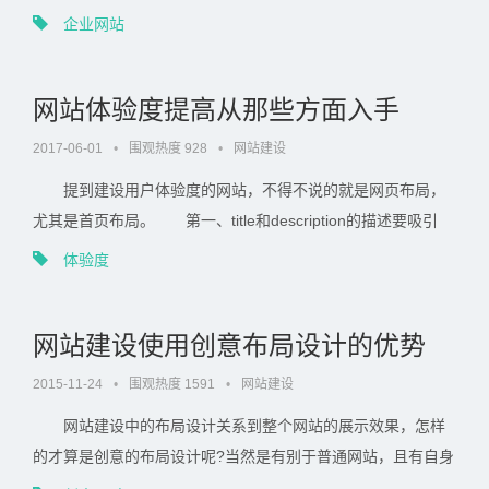
种主观性态度有很多弊端，很容易让网站设计变成个人的作
企业网站
品，显然，在追求营销型网站的今天，这样网站设计不符合互
联网发展特...
网站体验度提高从那些方面入手
2017-06-01
•
围观热度 928
•
网站建设
提到建设用户体验度的网站，不得不说的就是网页布局，
尤其是首页布局。 第一、title和description的描述要吸引
人。 一般来说，用户通过搜索来找所需要的目标网站，在
体验度
搜索引擎的排名列表中，决定着用户访问点击的很重要的一点
就是title和d...
网站建设使用创意布局设计的优势
2015-11-24
•
围观热度 1591
•
网站建设
网站建设中的布局设计关系到整个网站的展示效果，怎样
的才算是创意的布局设计呢?当然是有别于普通网站，且有自身
特色的，能带给用户体验新鲜感的才算是有创意，使用这种设