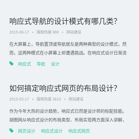
先，明确建站的目的。 企业建立网站的目的有很多，比
如：展示品牌、沟通交...
响应式导航的设计模式有哪几类？
2015-06-17
•
围观热度 980
•
网站建设
在大屏幕上，导航置顶或导航居左是两种典型的设计模式，然
而，这两种模式在小屏幕上却遭遇挑战。在响应式设计日渐流
行的今天（译者注：其实已经流行了好几年了），我们更有必
响应式
导航
设计
要重新审视针对小屏幕环境下的导航设计模式。这些通过移动
设备访问的页面...
如何搞定响应式网页的布局设计？
2015-03-17
•
围观热度 3610
•
网站建设
作为今年大热的设计趋势，响应式已然是设计师的标配技能。
胡图网从响应式设计的布局类型、布局实现两方面深入讲解，
有哪些实现布局的方式，该采用何种方式，都有相当专业细致
网页设计
响应式设计
响应式网页
的解答，不多说，来收！在谈响应式布局前，我们先梳理下网